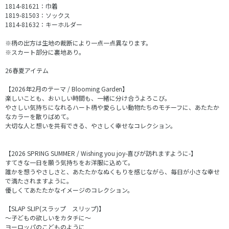
1814-81621：巾着
1819-81503：ソックス
1814-81632：キーホルダー
※柄の出方は生地の裁断により一点一点異なります。
※スカート部分に裏地あり。
26春夏アイテム
【2026年2月のテーマ / Blooming Garden】
楽しいことも、おいしい時間も、一緒に分け合うよろこび。
やさしい気持ちになれるハート柄や愛らしい動物たちのモチーフに、あたたか
なカラーを散りばめて。
大切な人と想いを共有できる、やさしく幸せなコレクション。
【2026 SPRING SUMMER / Wishing you joy-喜びが訪れますように-】
すてきな一日を願う気持ちをお洋服に込めて。
誰かを想うやさしさと、あたたかなぬくもりを感じながら、毎日が小さな幸せ
で満たされますように。
優しくてあたたかなイメージのコレクション。
【SLAP SLIP(スラップ スリップ)】
～子どもの欲しいをカタチに～
ヨーロッパのこどものように