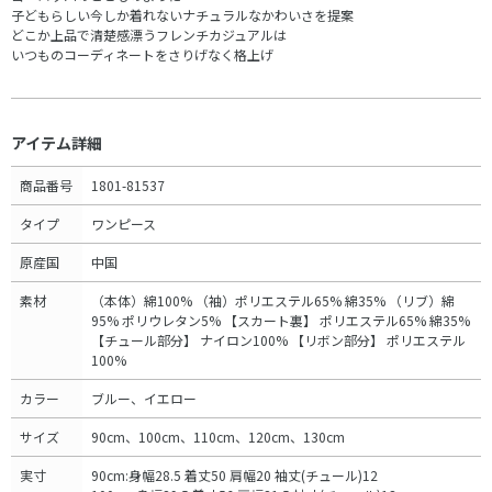
子どもらしい今しか着れないナチュラルなかわいさを提案
どこか上品で清楚感漂うフレンチカジュアルは
いつものコーディネートをさりげなく格上げ
アイテム詳細
商品番号
1801-81537
タイプ
ワンピース
原産国
中国
素材
（本体）綿100% （袖）ポリエステル65% 綿35% （リブ）綿
95% ポリウレタン5% 【スカート裏】 ポリエステル65% 綿35%
【チュール部分】 ナイロン100% 【リボン部分】 ポリエステル
100%
カラー
ブルー、イエロー
サイズ
90cm、100cm、110cm、120cm、130cm
実寸
90cm:身幅28.5 着丈50 肩幅20 袖丈(チュール)12