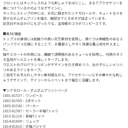
フロントにはネックレスのような刺しゅうをほどこし、まるでアクセサリーを
身につけているかのようなデザインに。
ネックレストップの中には、お花に囲まれたシナモロールや、キュートな＊を
見せるポムポムプリンを描き、細部までときめきが詰まっています。
記念日やお出かけにもぴったりな、主役級のコラボワンピースです。
■素材/機能
トップスの身頃には肌触りの良い天竺素材を使用し、襟ぐりは伸縮性のあるス
パンフライス仕様にすることで、お着替えしやすく快適な着心地を叶えまし
た。
袖やスカートの外側には、繊細で透明感のあるチュールを採用し、内側のタフ
タ生地がシルエットを美しくキープします。
ウエストのグログランリボンがデザインを引き締めつつ、女の子らしいメリハ
リのあるラインをキープ。
ご自宅でお手入れしやすい素材感ながら、アクセサリーいらずの華やかな刺し
ゅうデザインで、デイリーからイベントまで幅広く活躍します。
▼シナモロール・ポムポムプリンシリーズ
1801-81537：ワンピース
1802-81505：2点セット
1805-81542：パーカー
1815-81587：セーラー半袖Tシャツ
1815-81116：長袖Tシャツ
1814-81609：リュック
1814-81610：半袖パジャマ