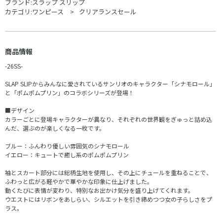
ブランド:
スラップ スリップ
カテゴリ:
ワンピース
クリアランスセール
商品情報
-26SS-
SLAP SLIPからみんなに愛されているサンリオのキャラクター「シナモロール」
と「ポムポムプリン」のコラボシリーズが登場！
■デザイン
カラーごとに登場キャラクターが異なり、それぞれの世界観をぎゅっと詰め込
んだ、選ぶのが楽しくなる一枚です。
ブルー：ふんわり優しい雰囲気のシナモロール
イエロー：キュートで癒し系のポムポムプリン
袖とスカート部分には総柄生地を使用し、その上にチュールを重ねることで、
ふわっと広がる軽やかで華やかな印象に仕上げました。
動くたびに表情が変わり、特別なお出かけ気分を盛り上げてくれます。
ウエストにはリボンをあしらい、シルエットを引き締めつつ女の子らしさをプ
ラス。