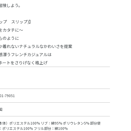
冒険しよう。
スラップ スリップ)】
をカタチに～
ものように
か着れないナチュラルなかわいさを提案
感漂うフレンチカジュアルは
ネートをさりげなく格上げ
01-79051
国
本体）ポリエステル100% リブ：綿95% ポリウレタン5% 部分使
：ポリエステル100% フリル部分：綿100%