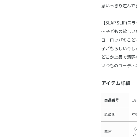
思いっきり遊んで
【SLAP SLIP(
～子どもの欲しい
ヨーロッパのこど
子どもらしい今し
どこか上品で清楚
いつものコーディ
アイテム詳細
商品番号
18
原産国
中
（
素材
い