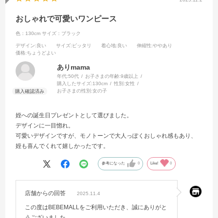
おしゃれで可愛いワンピース
色：130cm
サイズ：ブラック
デザイン
:良い
サイズ
:ピッタリ
着心地
:良い
伸縮性
:ややあり
価格
:ちょうどよい
ありmama
年代:
50代
お子さまの年齢:
9歳以上
購入したサイズ:
130cm
性別:
女性
お子さまの性別:
女の子
姪への誕生日プレゼントとして選びました。
デザインに一目惚れ。
可愛いデザインですが、モノトーンで大人っぽくおしゃれ感もあり、
姪も喜んでくれて嬉しかったです。
参考になった
0
Like!
0
店舗からの回答
2025.11.4
この度はBEBEMALLをご利用いただき、誠にありがと
うございました。