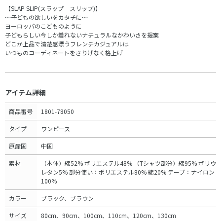
【SLAP SLIP(スラップ スリップ)】
～子どもの欲しいをカタチに～
ヨーロッパのこどものように
子どもらしい今しか着れないナチュラルなかわいさを提案
どこか上品で清楚感漂うフレンチカジュアルは
いつものコーディネートをさりげなく格上げ
アイテム詳細
商品番号
1801-78050
タイプ
ワンピース
原産国
中国
素材
（本体）綿52% ポリエステル48% （Tシャツ部分）綿95% ポリウ
レタン5% 部分使い：ポリエステル80% 綿20% テープ：ナイロン
100%
カラー
ブラック、ブラウン
サイズ
80cm、90cm、100cm、110cm、120cm、130cm