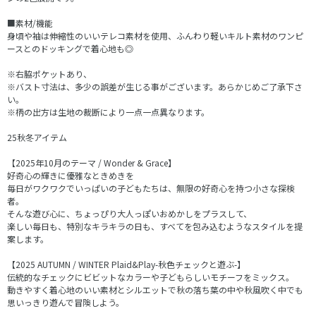
■素材/機能
身頃や袖は伸縮性のいいテレコ素材を使用、ふんわり軽いキルト素材のワンピ
ースとのドッキングで着心地も◎
※右脇ポケットあり、
※バスト寸法は、多少の誤差が生じる事がございます。あらかじめご了承下さ
い。
※柄の出方は生地の裁断により一点一点異なります。
25秋冬アイテム
【2025年10月のテーマ / Wonder & Grace】
好奇心の輝きに優雅なときめきを
毎日がワクワクでいっぱいの子どもたちは、無限の好奇心を持つ小さな探検
者。
そんな遊び心に、ちょっぴり大人っぽいおめかしをプラスして、
楽しい毎日も、特別なキラキラの日も、すべてを包み込むようなスタイルを提
案します。
【2025 AUTUMN / WINTER Plaid&Play-秋色チェックと遊ぶ-】
伝統的なチェックにビビットなカラーや子どもらしいモチーフをミックス。
動きやすく着心地のいい素材とシルエットで秋の落ち葉の中や秋風吹く中でも
思いっきり遊んで冒険しよう。