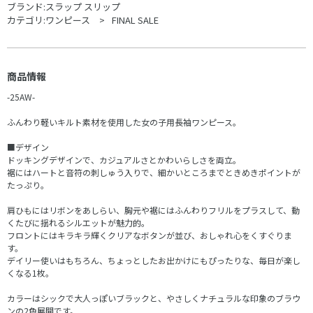
ブランド:
スラップ スリップ
カテゴリ:
ワンピース
FINAL SALE
商品情報
-25AW-
ふんわり軽いキルト素材を使用した女の子用長袖ワンピース。
■デザイン
ドッキングデザインで、カジュアルさとかわいらしさを両立。
裾にはハートと音符の刺しゅう入りで、細かいところまでときめきポイントが
たっぷり。
肩ひもにはリボンをあしらい、胸元や裾にはふんわりフリルをプラスして、動
くたびに揺れるシルエットが魅力的。
フロントにはキラキラ輝くクリアなボタンが並び、おしゃれ心をくすぐりま
す。
デイリー使いはもちろん、ちょっとしたお出かけにもぴったりな、毎日が楽し
くなる1枚。
カラーはシックで大人っぽいブラックと、やさしくナチュラルな印象のブラウ
ンの2色展開です。