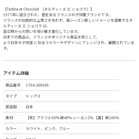
【Tartine et Chocolat (タルティーヌ エ ショコラ）】
1977年に設立された、歴史あるフランスの子供服ブランドです。
フランスの伝統的な上質さを失わず、毎シーズン新しいイメージを提案するタ
ルティーヌ エ ショコラ は、
設立時からの想いを受け継ぎ進化しています。
日本での商品は、フランスのオリジナル商品を核として、
より日本の子供達 に似合うカラーやデザインにアレンジされ、展開されていま
す。
アイテム詳細
商品番号
1704-200045
タイプ
トップス
原産国
日本
素材
【表】アクリル50% 綿48% レーヨン2% 【裏】綿100%
カラー
ホワイト、ピンク、ブルー