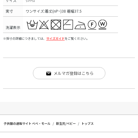
サイズ
ﾜﾝｻｲｽﾞ
実寸
ワンサイズ:着丈(nP~)38 裾幅37.5
洗濯表示
※採寸の詳細につきましては、
サイズガイド
をご覧ください。
メルマガ登録はこちら
子供服の通販サイト ベベ・モール
新生児/ベビー
トップス