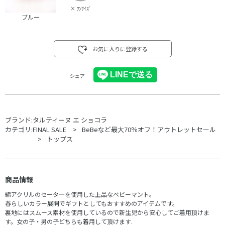
×
ﾜﾝｻｲｽﾞ
ブルー
お気に入りに登録する
シェア
ブランド:
タルティーヌ エ ショコラ
カテゴリ:
FINAL SALE
BeBeなど最大70％オフ！アウトレットセール
トップス
商品情報
綿アクリルのセータ―を使用した上品なベビーマント。
春らしいカラー展開でギフトとしてもおすすめのアイテムです。
裏地にはスムース素材を使用しているので新生児から安心してご着用頂けま
す。女の子・男の子どちらも着用して頂けます.