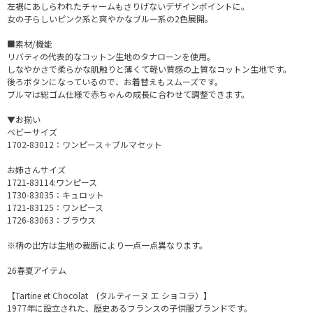
左裾にあしらわれたチャームもさりげないデザインポイントに。
女の子らしいピンク系と爽やかなブルー系の2色展開。
■素材/機能
リバティの代表的なコットン生地のタナローンを使用。
しなやかさで柔らかな肌触りと薄くて軽い質感の上質なコットン生地です。
後ろボタンになっているので、お着替えもスムーズです。
ブルマは総ゴム仕様で赤ちゃんの成長に合わせて調整できます。
▼お揃い
ベビーサイズ
1702-83012：ワンピース＋ブルマセット
お姉さんサイズ
1721-83114:ワンピース
1730-83035：キュロット
1721-83125：ワンピース
1726-83063：ブラウス
※柄の出方は生地の裁断により一点一点異なります。
26春夏アイテム
【Tartine et Chocolat (タルティーヌ エ ショコラ）】
1977年に設立された、歴史あるフランスの子供服ブランドです。