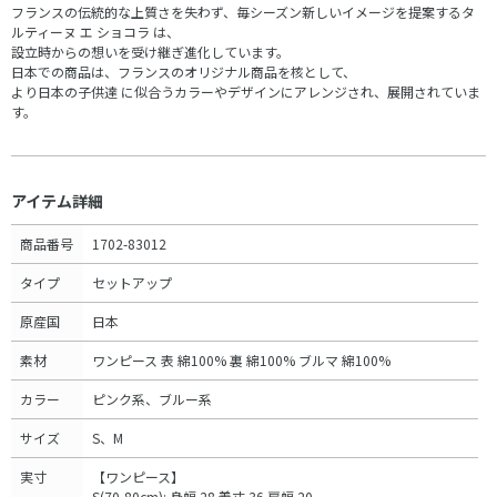
フランスの伝統的な上質さを失わず、毎シーズン新しいイメージを提案するタ
ルティーヌ エ ショコラ は、
設立時からの想いを受け継ぎ進化しています。
日本での商品は、フランスのオリジナル商品を核として、
より日本の子供達 に似合うカラーやデザインにアレンジされ、展開されていま
す。
アイテム詳細
商品番号
1702-83012
タイプ
セットアップ
原産国
日本
素材
ワンピース 表 綿100% 裏 綿100% ブルマ 綿100%
カラー
ピンク系、ブルー系
サイズ
S、M
実寸
【ワンピース】
S(70-80cm): 身幅 28 着丈 36 肩幅 20