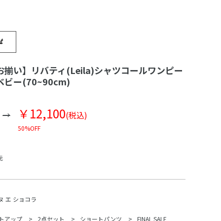
揃い】リバティ(Leila)シャツコールワンピー
ー(70~90cm)
￥12,100
(税込)
50%OFF
元
ヌ エ ショコラ
トアップ
2点セット
ショートパンツ
FINAL SALE