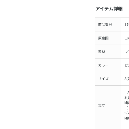
アイテム詳細
商品番号
17
原産国
日
素材
ワ
カラー
ピ
サイズ
S(
【
S(
M(
実寸
【
S(
M(