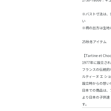
※バスト寸法は、
い
※柄の出方は生地
25秋冬アイテム
【Tartine et 
1977年に設立
フランスの伝統的
ルティーヌ エ シ
設立時からの想い
日本での商品は、
より日本の子供達
す。