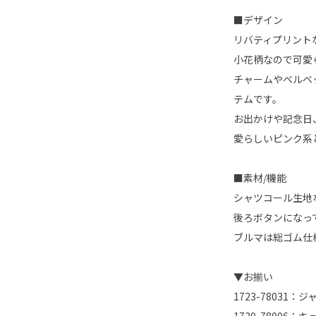
■デザイン
リバティプリント
小花柄なので可愛
チャームやベルベ
テムです。
お出かけや記念日
愛らしいピンク系
■素材/機能
シャツコール生地
後ろボタンになっ
ブルマは総ゴム仕
▼お揃い
1723-78031
1730-78006：