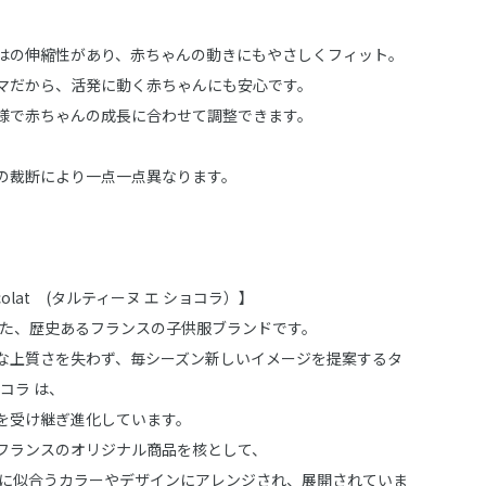
はの伸縮性があり、赤ちゃんの動きにもやさしくフィット。
マだから、活発に動く赤ちゃんにも安心です。
様で赤ちゃんの成長に合わせて調整できます。
の裁断により一点一点異なります。
Chocolat (タルティーヌ エ ショコラ）】
された、歴史あるフランスの子供服ブランドです。
な上質さを失わず、毎シーズン新しいイメージを提案するタ
ョコラ は、
を受け継ぎ進化しています。
フランスのオリジナル商品を核として、
 に似合うカラーやデザインにアレンジされ、展開されていま