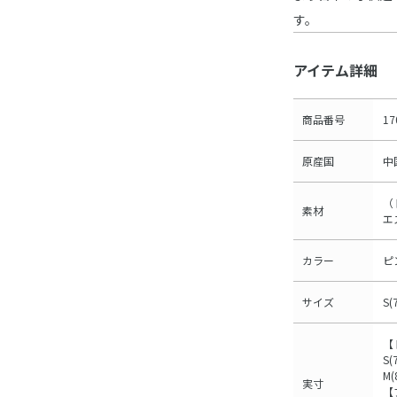
す。
アイテム詳細
商品番号
17
原産国
中
（
素材
エ
カラー
ピ
サイズ
S(
【
S(
M(
実寸
【