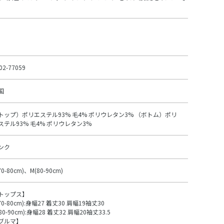
02-77059
国
トップ）ポリエステル93% 毛4% ポリウレタン3% （ボトム）ポリ
ステル93% 毛4% ポリウレタン3%
ンク
70-80cm)、M(80-90cm)
トップス】
70-80cm):身幅27 着丈30 肩幅19袖丈30
80-90cm):身幅28 着丈32 肩幅20袖丈33.5
ブルマ】