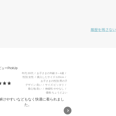
履歴を残さない
3
ューPickUp
年代
30代
お子さまの年齢
3～4歳
性別
女性
購入したサイズ
120cm
お子さまの性別
男の子
デザイン
良い
サイズ
ピッタリ
着心地
良い
伸縮性
ややなし
価格
ちょうどよい
解けやすいなどもなく快適に着られまし
た。