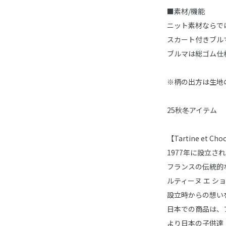
■素材/機能
ニット素材ならで
スカート付きブル
ブルマは総ゴム仕
※柄の出方は生地
25秋冬アイテム
【Tartine et 
1977年に設立
フランスの伝統的
ルティーヌ エ シ
設立時からの想い
日本での商品は、
より日本の子供達