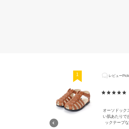
1
レビューPick
オーソドック
い肌あたりで
ックテープな