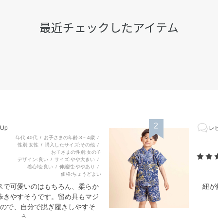
最近チェックしたアイテム
2
Up
レビ
年代
40代
お子さまの年齢
3～4歳
性別
女性
購入したサイズ
その他
お子さまの性別
女の子
デザイン
良い
サイズ
やや大きい
着心地
良い
伸縮性
ややあり
価格
ちょうどよい
スで可愛いのはもちろん、柔らか
紐が
歩きやすそうです。留め具もマジ
ので、自分で脱ぎ履きしやすそ
う。