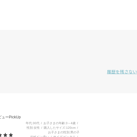
履歴を残さない
3
ューPickUp
年代
30代
お子さまの年齢
3～4歳
性別
女性
購入したサイズ
120cm
お子さまの性別
男の子
デザイン
良い
サイズ
ピッタリ