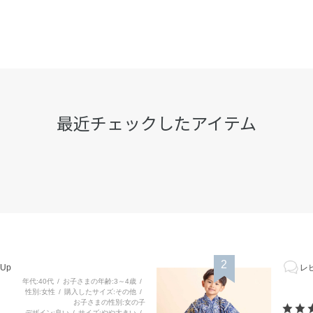
最近チェックしたアイテム
2
Up
レビ
年代
40代
お子さまの年齢
3～4歳
性別
女性
購入したサイズ
その他
お子さまの性別
女の子
デザイン
良い
サイズ
やや大きい