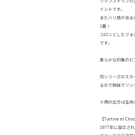
リップストップの
イントです。
またハリ感がある
1着！
コロンとしたフォ
です。
柔らかな印象のピ
同シリーズのスカート(
るので姉妹でリン
※柄の出方は生地
【Tartine et 
1977年に設立