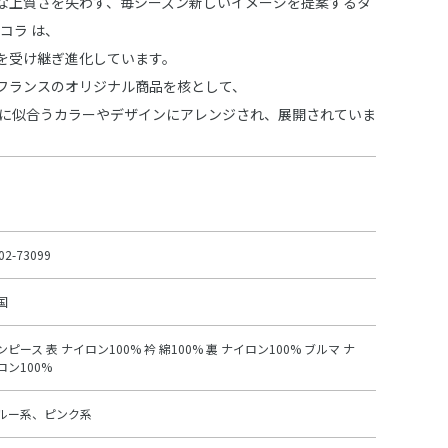
な上質さを失わず、毎シーズン新しいイメージを提案するタ
ョコラ は、
を受け継ぎ進化しています。
フランスのオリジナル商品を核として、
 に似合うカラーやデザインにアレンジされ、展開されていま
02-73099
国
ンピース 表 ナイロン100% 衿 綿100% 裏 ナイロン100% ブルマ ナ
ロン100%
ルー系、ピンク系