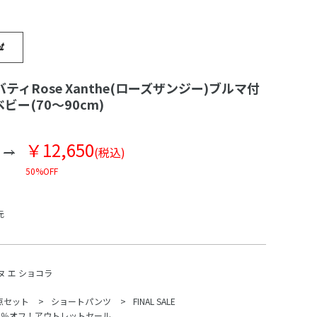
ティRose Xanthe(ローズザンジー)ブルマ付
ビー(70～90cm)
￥12,650
(税込)
50%OFF
元
ヌ エ ショコラ
点セット
ショートパンツ
FINAL SALE
70％オフ！アウトレットセール