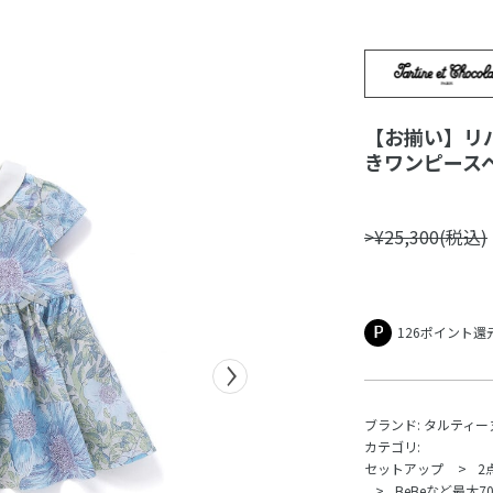
【お揃い】リバ
きワンピースベ
>¥25,300(税込)
126ポイント還
ブランド:
タルティー
カテゴリ:
セットアップ
2
BeBeなど最大