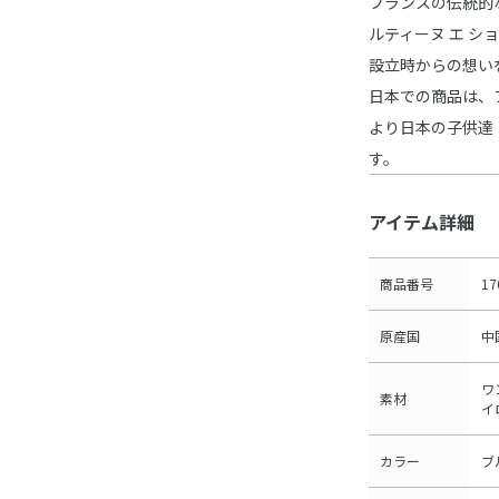
フランスの伝統的
ルティーヌ エ シ
設立時からの想い
日本での商品は、
より日本の子供達
す。
アイテム詳細
商品番号
17
原産国
中
ワ
素材
イ
カラー
ブ