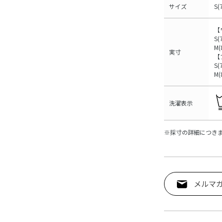
サイズ
S(
【
S(
M(
実寸
【
S(
M(
洗濯表示
※採寸の詳細につき
メルマ