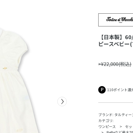
【日本製】6
ピースベビー(7
>¥22,000(税込)
110ポイント還
ブランド:
タルティー
カテゴリ:
ワンピース
セッ
BeBeなど最大