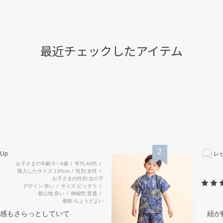
最近チェックしたアイテム
2
Up
レビ
お子さまの年齢
5～6歳
年代
40代
購入したサイズ
130cm
性別
女性
お子さまの性別
女の子
デザイン
良い
サイズ
ピッタリ
着心地
良い
伸縮性
普通
価格
ちょうどよい
感もさらっとしていて
紐が