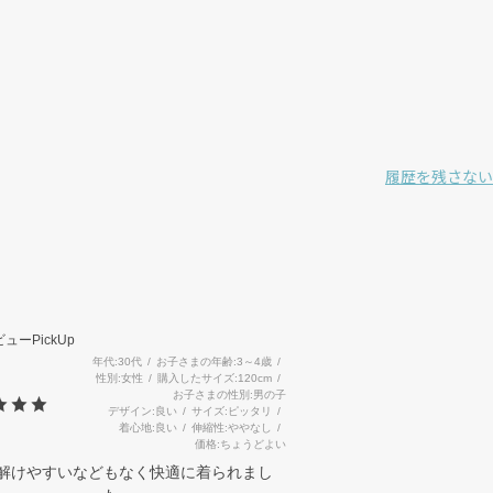
履歴を残さない
3
ューPickUp
年代
30代
お子さまの年齢
3～4歳
性別
女性
購入したサイズ
120cm
お子さまの性別
男の子
デザイン
良い
サイズ
ピッタリ
着心地
良い
伸縮性
ややなし
価格
ちょうどよい
解けやすいなどもなく快適に着られまし