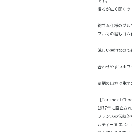
です。
後ろが広く開くの
総ゴム仕様のブル
ブルマの裾もゴム
涼しい生地なので
合わせやすいホワ
※柄の出方は生地
【Tartine et 
1977年に設立
フランスの伝統的
ルティーヌ エ シ