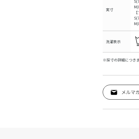
S(
M(
実寸
【
S(
M(
洗濯表示
※採寸の詳細につき
メルマ