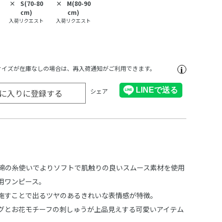
×
S(70-80
×
M(80-90
cm)
cm)
入荷リクエスト
入荷リクエスト
サイズが在庫なしの場合は、再入荷通知がご利用できます。
シェア
に入りに登録する
超長綿の糸使いでよりソフトで肌触りの良いスムース素材を使用
用ワンピース。
施すことで出るツヤのあるきれいな表情感が特徴。
グとお花モチーフの刺しゅうが上品見えする可愛いアイテム