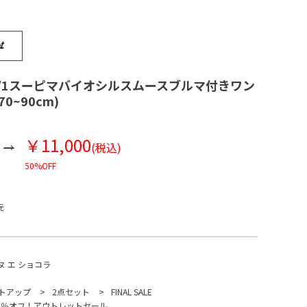
0/1スーピマバイオシルスムースブルマ付きワン
0~90cm)
￥11,000
(税込)
50%OFF
元
ヌ エ ショコラ
トアップ
2点セット
FINAL SALE
70％オフ！アウトレットセール