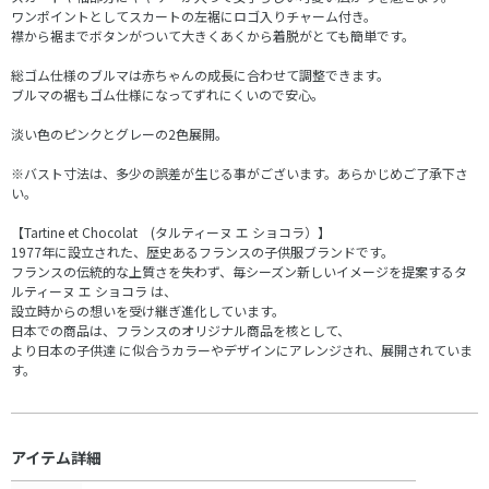
ワンポイントとしてスカートの左裾にロゴ入りチャーム付き。
襟から裾までボタンがついて大きくあくから着脱がとても簡単です。
総ゴム仕様のブルマは赤ちゃんの成長に合わせて調整できます。
ブルマの裾もゴム仕様になってずれにくいので安心。
淡い色のピンクとグレーの2色展開。
※バスト寸法は、多少の誤差が生じる事がございます。あらかじめご了承下さ
い。
【Tartine et Chocolat (タルティーヌ エ ショコラ）】
1977年に設立された、歴史あるフランスの子供服ブランドです。
フランスの伝統的な上質さを失わず、毎シーズン新しいイメージを提案するタ
ルティーヌ エ ショコラ は、
設立時からの想いを受け継ぎ進化しています。
日本での商品は、フランスのオリジナル商品を核として、
より日本の子供達 に似合うカラーやデザインにアレンジされ、展開されていま
す。
アイテム詳細