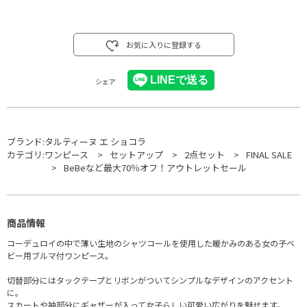
お気に入りに登録する
シェア
ブランド:
タルティーヌ エ ショコラ
カテゴリ:
ワンピース
セットアップ
2点セット
FINAL SALE
BeBeなど最大70％オフ！アウトレットセール
商品情報
コーデュロイの中で薄い生地のシャツコールを使用した暖かみのある女の子ベ
ビー用ブルマ付ワンピース。
切替部分にはタックテープとリボンがついてシンプルなデザインのアクセント
に。
スカートや袖部分にギャザーが入って女子らしい可愛い広がりを魅せます。