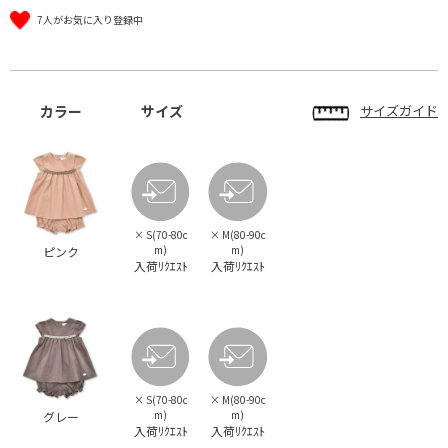
7人がお気に入り登録中
カラー
サイズ
サイズガイド
×
S(70-80c
×
M(80-90c
m)
m)
ピンク
入荷ﾘｸｴｽﾄ
入荷ﾘｸｴｽﾄ
×
S(70-80c
×
M(80-90c
m)
m)
グレー
入荷ﾘｸｴｽﾄ
入荷ﾘｸｴｽﾄ