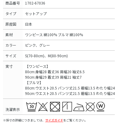
商品番号
1702-67036
タイプ
セットアップ
原産国
日本
素材
ワンピース 綿100% ブルマ 綿100%
カラー
ピンク、グレー
サイズ
S(70-80cm)、M(80-90cm)
実寸
【ワンピース】
80cm:身幅28 着丈36 肩幅20 袖丈6.5
90cm:身幅29 着丈39 肩幅21 袖丈7
【ブルマ】
80cm:ウエスト20.5 パンツ丈21.5 裾幅13.5 わたり幅24
90cm:ウエスト20.5 パンツ丈21.5 裾幅13.5 わたり幅24
洗濯表示
※採寸の詳細につきましては、
サイズガイド
をご覧ください。