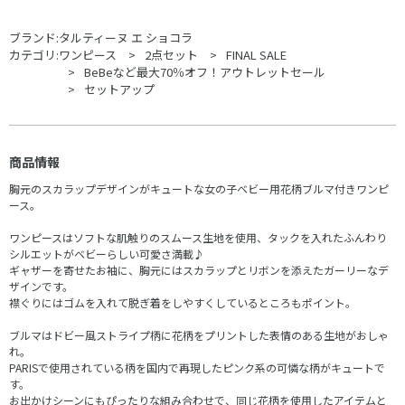
ブランド:
タルティーヌ エ ショコラ
カテゴリ:
ワンピース
2点セット
FINAL SALE
BeBeなど最大70％オフ！アウトレットセール
セットアップ
商品情報
胸元のスカラップデザインがキュートな女の子ベビー用花柄ブルマ付きワンピ
ース。
ワンピースはソフトな肌触りのスムース生地を使用、タックを入れたふんわり
シルエットがベビーらしい可愛さ満載♪
ギャザーを寄せたお袖に、胸元にはスカラップとリボンを添えたガーリーなデ
ザインです。
襟ぐりにはゴムを入れて脱ぎ着をしやすくしているところもポイント。
ブルマはドビー風ストライプ柄に花柄をプリントした表情のある生地がおしゃ
れ。
PARISで使用されている柄を国内で再現したピンク系の可憐な柄がキュートで
す。
お出かけシーンにもぴったりな組み合わせで、同じ花柄を使用したアイテムと