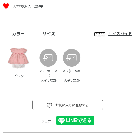
1人がお気に入り登録中
カラー
サイズ
サイズガイド
×
S(70~80c
×
M(80~90c
m)
m)
ピンク
入荷ﾘｸｴｽﾄ
入荷ﾘｸｴｽﾄ
お気に入りに登録する
シェア