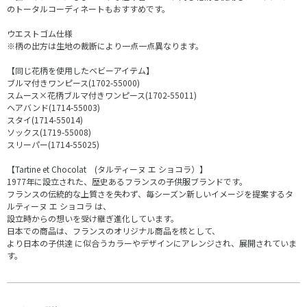
のトータルコーディネートもおすすめです。
ウエストゴム仕様
※柄の出方は生地の裁断により一点一点異なります。
【同じ花柄を使用したベビーアイテム】
ブルマ付きワンピース(1702-55000)
スムース×花柄ブルマ付きワンピース(1702-55011)
ヘアバンド(1714-55003)
スタイ(1714-55014)
ソックス(1719-55008)
スリーパー(1714-55025)
【Tartine et Chocolat (タルティーヌ エ ショコラ）】
1977年に設立された、歴史あるフランスの子供服ブランドです。
フランスの伝統的な上質さを失わず、毎シーズン新しいイメージを提案するタ
ルティーヌ エ ショコラ は、
設立時からの想いを受け継ぎ進化しています。
日本での商品は、フランスのオリジナル商品を核として、
より日本の子供達 に似合うカラーやデザインにアレンジされ、展開されていま
す。