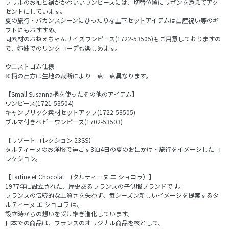
フリルのお袖と裾がかわいいワンピースには、切替位置にリボンを添えてアク
セントにしています。
夏の旅行・バカンスシーンにぴったりな上下セットアイテムは出産祝い等のギ
フトにもおすすめ。
同素材のおねえちゃんサイズワンピース(1722-53505)もご用意しておりますの
で、姉妹でのリンクコーデも楽しめます。
ウエストゴム仕様
※柄の出方は生地の裁断により一点一点異なります。
【Small Susanna柄を使ったその他のアイテム】
ワンピース(1721-53504)
キャンブリック素材セットアップ(1722-53505)
ブルマ付きベビーワンピース(1702-53503)
【リゾートコレクション 23SS】
タルティーヌのお洋服で過ごす3泊4日の夏のお出かけ・旅行をイメージしたコ
レクション。
【Tartine et Chocolat (タルティーヌ エ ショコラ）】
1977年に設立された、歴史あるフランスの子供服ブランドです。
フランスの伝統的な上質さを失わず、毎シーズン新しいイメージを提案するタ
ルティーヌ エ ショコラ は、
設立時からの想いを受け継ぎ進化しています。
日本での商品は、フランスのオリジナル商品を核として、