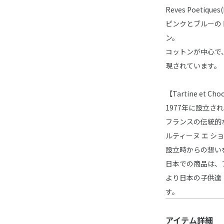
Reves Poetiq
ピンクとブルーの
ン。
コットンが中心で
現されています。
【Tartine et 
1977年に設立
フランスの伝統的
ルティーヌ エ シ
設立時からの想い
日本での商品は、
より日本の子供達
す。
アイテム詳細