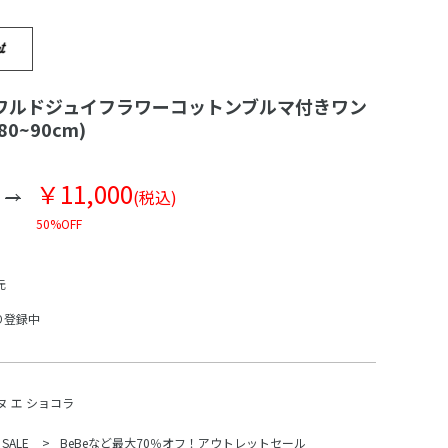
ワルドジュイフラワーコットンブルマ付きワン
0~90cm)
￥11,000
(税込)
50%OFF
元
り登録中
ヌ エ ショコラ
 SALE
BeBeなど最大70％オフ！アウトレットセール