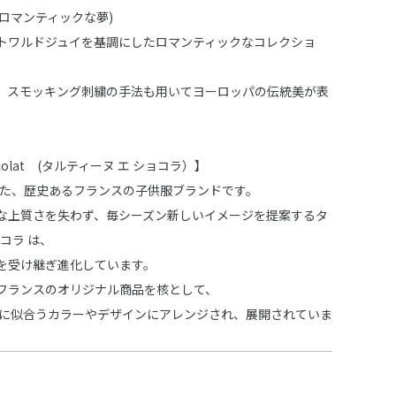
ues(ロマンティックな夢)
トワルドジュイを基調にしたロマンティックなコレクショ
、スモッキング刺繍の手法も用いてヨーロッパの伝統美が表
Chocolat (タルティーヌ エ ショコラ）】
された、歴史あるフランスの子供服ブランドです。
な上質さを失わず、毎シーズン新しいイメージを提案するタ
ョコラ は、
を受け継ぎ進化しています。
フランスのオリジナル商品を核として、
 に似合うカラーやデザインにアレンジされ、展開されていま