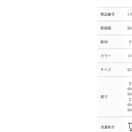
商品番号
17
原産国
日
素材
【
カラー
ブ
サイズ
S(
【
8
9
実寸
【
8
9
洗濯表示