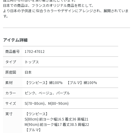
日本での商品は、フランスのオリジナル商品を核として、
より日本の子供達 に似合うカラーやデザインにアレンジされ、展開されていま
す。
アイテム詳細
商品番号
1702-47012
タイプ
トップス
原産国
日本
素材
【ワンピース】綿100% 【ブルマ】綿100%
カラー
ピンク、ベージュ、パープル
サイズ
S(70~80cm)、M(80~90cm)
実寸
【ワンピース】
S(80cm):前ヨーク幅16.5 着丈36 肩幅21
M(90cm):前ヨーク幅17 着丈38.5 肩幅22
【ブルマ】