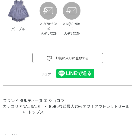
×
S(70~80c
×
M(80~90c
m)
m)
パープル
入荷ﾘｸｴｽﾄ
入荷ﾘｸｴｽﾄ
お気に入りに登録する
シェア
ブランド:
タルティーヌ エ ショコラ
カテゴリ:
FINAL SALE
BeBeなど最大70％オフ！アウトレットセール
トップス