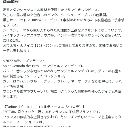
商品情報
定番人気のシャツコール素材を使用したブルマ付きワンピース。
秋らしい落ち着いた色合いのピンク、ベージュ、パープルの3色展開。
柔らかいコットン100%のコーデュロイ素材はあたたかみのある起毛感で季節感
をプラス。
シーズンテーマから取り入れられた刺繍柄が上品なアクセントになっています。
ハイネックトップスやブラウス等、インナー次第で様々なシーンでお使いいた
だける1着。
おねえちゃんサイズ(1723-47004)もご用意しておりますので、姉妹でお揃いコ
ーデも楽しめます。
<2022 AWシーズンテーマ>
Saint Germain des Pres -サンジェルマン・デ・プレ-
パリで一番シックな地区といわれるサンジェルマンデプレの、グレーの石畳や
冬の街並みをイメージしたコレクション。
カラーはコバルトブルー、グレー、グレーシネ、オークルなどを中心に、リバ
ティ柄も登場。
フランネル素材やプリーツ地、襟に小さく入った刺繍等を使ったアイテムを展
開します。
【Tartine et Chocolat (タルティーヌ エ ショコラ）】
1977年に設立された、歴史あるフランスの子供服ブランドです。
フランスの伝統的な上質さを失わず、毎シーズン新しいイメージを提案するタ
ルティーヌ エ ショコラ は、
設立時からの想いを受け継ぎ進化しています。