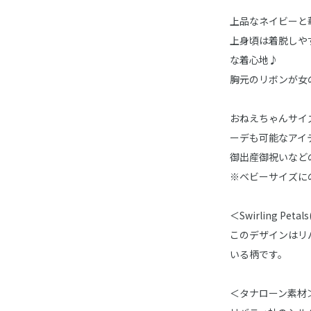
上品なネイビーと
上身頃は着脱しや
な着心地♪
胸元のリボンが女
おねえちゃんサイズ
ーデも可能なアイ
御出産御祝いなど
※ベビーサイズに
＜Swirling Pe
このデザインはリ
いる柄です。
＜タナローン素材