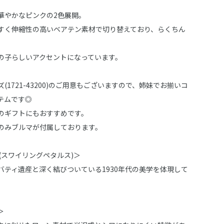
華やかなピンクの2色展開。
すく伸縮性の高いベアテン素材で切り替えており、らくちん
の子らしいアクセントになっています。
(1721-43200)のご用意もございますので、姉妹でお揃いコ
テムです◎
のギフトにもおすすめです。
のみブルマが付属しております。
tals(スワイリングペタルス)＞
バティ遺産と深く結びついている1930年代の美学を体現して
＞