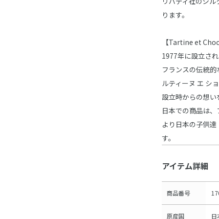
リバティ社のシル
ります。
【Tartine et 
1977年に設立
フランスの伝統的
ルティーヌ エ シ
設立時からの想い
日本での商品は、
より日本の子供達
す。
アイテム詳細
商品番号
17
原産国
日