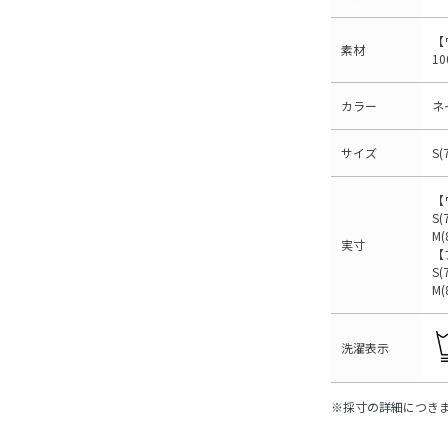
【
素材
1
カラー
ネ
サイズ
S(
【
S(
M(
実寸
【
S(
M(
洗濯表示
※採寸の詳細につき