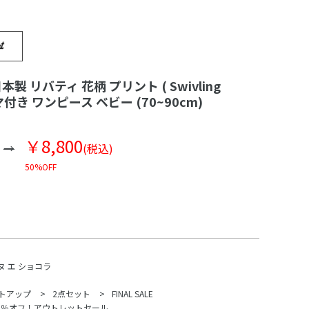
本製 リバティ 花柄 プリント ( Swivling
ブルマ付き ワンピース ベビー (70~90cm)
￥8,800
(税込)
50%OFF
ヌ エ ショコラ
トアップ
2点セット
FINAL SALE
70％オフ！アウトレットセール