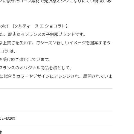
クに似せたローン素材で光沢感とシワになりにくい特徴があ
Chocolat (タルティーヌ エ ショコラ）】
された、歴史あるフランスの子供服ブランドです。
な上質さを失わず、毎シーズン新しいイメージを提案するタ
ョコラ は、
を受け継ぎ進化しています。
フランスのオリジナル商品を核として、
 に似合うカラーやデザインにアレンジされ、展開されていま
02-43209
本