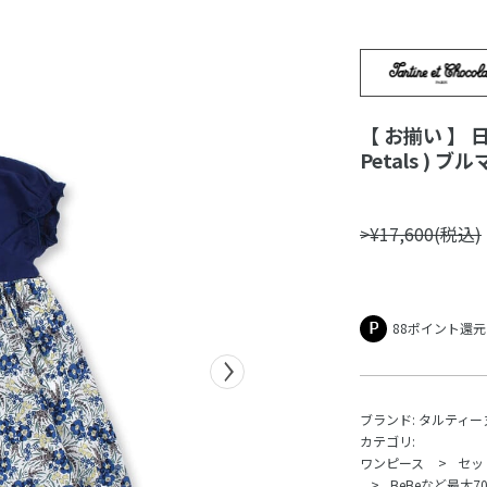
【 お揃い 】 日
Petals ) 
>¥17,600(税込)
88ポイント還元
ブランド:
タルティー
カテゴリ:
ワンピース
セッ
BeBeなど最大