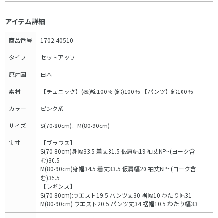
アイテム詳細
商品番号
1702-40510
タイプ
セットアップ
原産国
日本
素材
【チュニック】(表)綿100％ (綿)100％ 【パンツ】綿100％
カラー
ピンク系
サイズ
S(70-80cm)、M(80-90cm)
実寸
【ブラウス】
S(70-80cm)身幅33.5 着丈31.5 仮肩幅19 袖丈NP~(ヨーク含
む)30.5
M(80-90cm)身幅34.5 着丈33.5 仮肩幅20 袖丈NP~(ヨーク含
む)35.5
【レギンス】
S(70-80cm):ウエスト19.5 パンツ丈30 裾幅10 わたり幅31
M(80-90cm):ウエスト20.5 パンツ丈34 裾幅10.5 わたり幅33