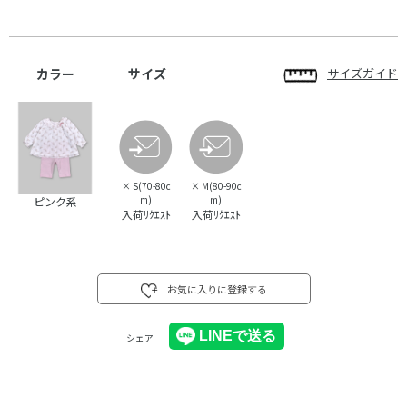
カラー
サイズ
サイズガイド
×
S(70-80c
×
M(80-90c
m)
m)
ピンク系
入荷ﾘｸｴｽﾄ
入荷ﾘｸｴｽﾄ
お気に入りに登録する
シェア