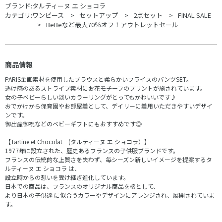
ブランド:
タルティーヌ エ ショコラ
カテゴリ:
ワンピース
セットアップ
2点セット
FINAL SALE
BeBeなど最大70％オフ！アウトレットセール
商品情報
PARIS企画素材を使用したブラウスと柔らかいフライスのパンツSET。
透け感のあるストライプ素材にお花モチーフのプリントが施されています。
女の子ベビーらしい淡いカラーリングがとってもかわいいです♪
おでかけから保育園やお部屋着として、デイリーに着用いただきやすいデザイ
ンです。
御出産御祝などのベビーギフトにもおすすめです◎
【Tartine et Chocolat (タルティーヌ エ ショコラ）】
1977年に設立された、歴史あるフランスの子供服ブランドです。
フランスの伝統的な上質さを失わず、毎シーズン新しいイメージを提案するタ
ルティーヌ エ ショコラ は、
設立時からの想いを受け継ぎ進化しています。
日本での商品は、フランスのオリジナル商品を核として、
より日本の子供達 に似合うカラーやデザインにアレンジされ、展開されていま
す。