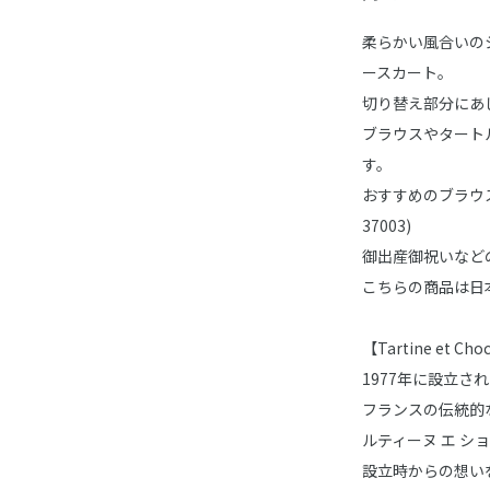
柔らかい風合いの
ースカート。
切り替え部分にあ
ブラウスやタート
す。
おすすめのブラウス(1
37003)
御出産御祝いなど
こちらの商品は日
【Tartine et 
1977年に設立
フランスの伝統的
ルティーヌ エ シ
設立時からの想い