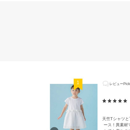
1
レビューPick
天竺Tシャツ
ース！異素材