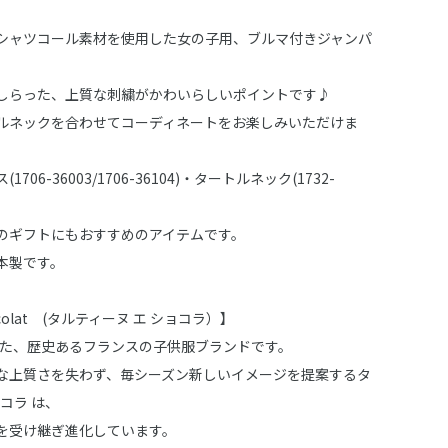
シャツコール素材を使用した女の子用、ブルマ付きジャンパ
しらった、上質な刺繍がかわいらしいポイントです♪
ルネックを合わせてコーディネートをお楽しみいただけま
706-36003/1706-36104)・タートルネック(1732-
のギフトにもおすすめのアイテムです。
本製です。
Chocolat (タルティーヌ エ ショコラ）】
された、歴史あるフランスの子供服ブランドです。
な上質さを失わず、毎シーズン新しいイメージを提案するタ
ョコラ は、
を受け継ぎ進化しています。