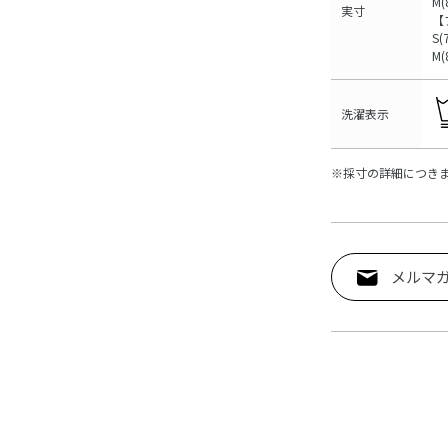
M(
実寸
【
S(
M(
洗濯表示
※採寸の詳細につき
メルマ