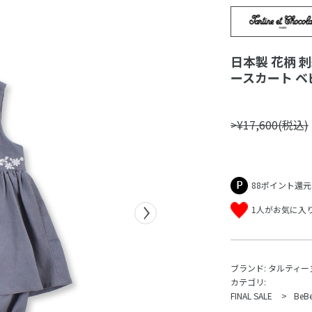
日本製 花柄 
ースカート ベビ
>¥17,600(税込)
88ポイント還元
1人がお気に入
ブランド:
タルティー
カテゴリ:
FINAL SALE
Be