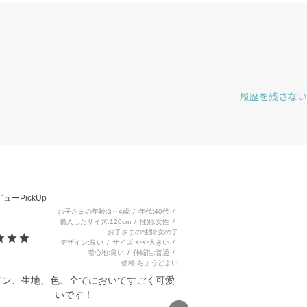
履歴を残さない
3
ューPickUp
お子さまの年齢
3～4歳
年代
40代
購入したサイズ
120cm
性別
女性
お子さまの性別
女の子
デザイン
良い
サイズ
やや大きい
着心地
良い
伸縮性
普通
価格
ちょうどよい
イン、生地、色、全てにおいてすごく可愛
いです！