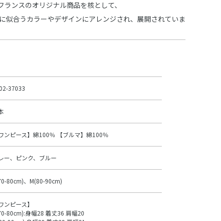
フランスのオリジナル商品を核として、
 に似合うカラーやデザインにアレンジされ、展開されていま
02-37033
本
ワンピース】綿100％ 【ブルマ】綿100％
レー、ピンク、ブルー
70-80cm)、M(80-90cm)
ワンピース】
70-80cm):身幅28 着丈36 肩幅20