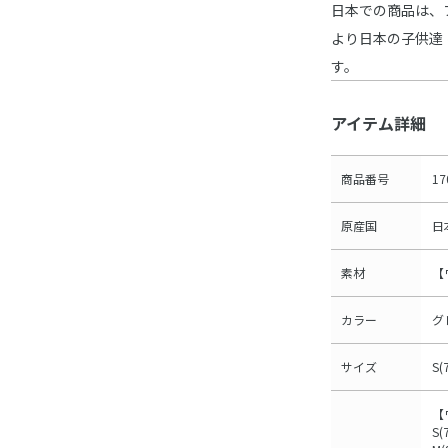
日本での商品は、
より日本の子供達
す。
アイテム詳細
商品番号
17
原産国
日
素材
【
カラー
グ
サイズ
S(
【
S(