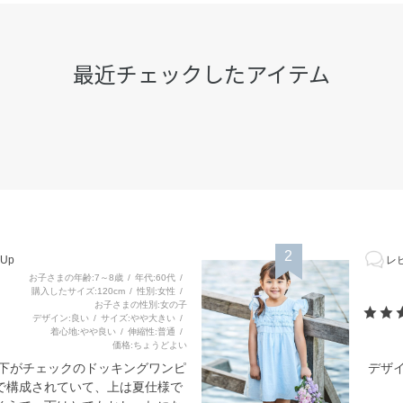
最近チェックしたアイテム
2
Up
レビ
お子さまの年齢
7～8歳
年代
60代
購入したサイズ
120cm
性別
女性
お子さまの性別
女の子
デザイン
良い
サイズ
やや大きい
着心地
やや良い
伸縮性
普通
価格
ちょうどよい
と下がチェックのドッキングワンピ
デザ
で構成されていて、上は夏仕様で