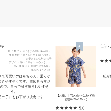
2
Up
レビ
年代
40代
お子さまの年齢
3～4歳
性別
女性
購入したサイズ
その他
お子さまの性別
女の子
デザイン
良い
サイズ
やや大きい
着心地
良い
伸縮性
ややあり
価格
ちょうどよい
スで可愛いのはもちろん、柔らか
紐が
歩きやすそうです。留め具もマジ
ので、自分で脱ぎ履きしやすそ
う。
【お揃い】花火風鈴x金魚x和総
男の子にもお下がり決定です！
柄甚平(80~130cm)
5.0