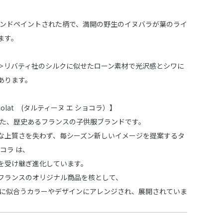
にハンドペイントされた柄で、満開の野生のイヌバラが葉のライ
ます。
＞リバティ社のシルクに似せたローン素材で光沢感とシワに
あります。
Chocolat (タルティーヌ エ ショコラ）】
された、歴史あるフランスの子供服ブランドです。
な上質さを失わず、毎シーズン新しいイメージを提案するタ
ョコラ は、
を受け継ぎ進化しています。
フランスのオリジナル商品を核として、
 に似合うカラーやデザインにアレンジされ、展開されていま