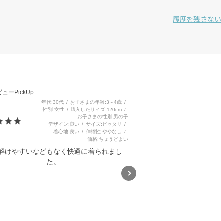
履歴を残さない
3
ューPickUp
年代
30代
お子さまの年齢
3～4歳
性別
女性
購入したサイズ
120cm
お子さまの性別
男の子
デザイン
良い
サイズ
ピッタリ
着心地
良い
伸縮性
ややなし
価格
ちょうどよい
解けやすいなどもなく快適に着られまし
た。
バイカラー&総柄サファリハット
(52~54cm)
5.0