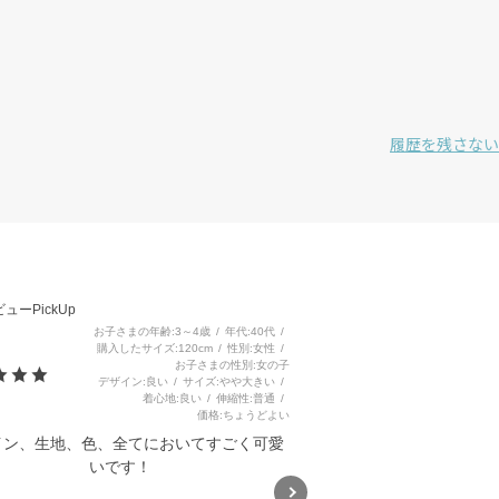
履歴を残さない
3
ューPickUp
お子さまの年齢
3～4歳
年代
40代
購入したサイズ
120cm
性別
女性
お子さまの性別
女の子
デザイン
良い
サイズ
やや大きい
着心地
良い
伸縮性
普通
価格
ちょうどよい
イン、生地、色、全てにおいてすごく可愛
いです！