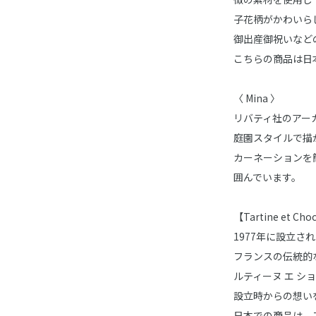
子花柄がかわいら
御出産御祝いなど
こちらの商品は日
〈 Mina 〉
リバティ社のアー
庭園スタイルで描
カーネーションを
囲んでいます。
【Tartine et 
1977年に設立
フランスの伝統的
ルティーヌ エ シ
設立時からの想い
日本での商品は、