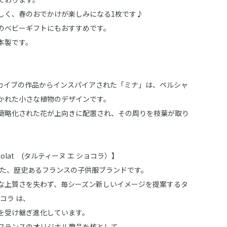
しく、春のおでかけが楽しみになる1枚です♪
のベビーギフトにもおすすめです。
本製です。
カイブの作品からインスパイアされた「ミナ」は、ペルシャ
かれた小さな植物のデザインです。
簡略化された花が上向きに配置され、その周りを枝葉が取り
Chocolat (タルティーヌ エ ショコラ）】
された、歴史あるフランスの子供服ブランドです。
な上質さを失わず、毎シーズン新しいイメージを提案するタ
ョコラ は、
を受け継ぎ進化しています。
フランスのオリジナル商品を核として、