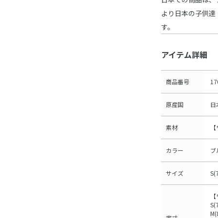
より日本の子供達
す。
アイテム詳細
商品番号
17
原産国
日
素材
【
カラー
ブ
サイズ
S(
【
S(
M(
実寸