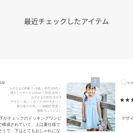
最近チェックしたアイテム
2
Up
レビ
お子さまの年齢
7～8歳
年代
60代
購入したサイズ
120cm
性別
女性
お子さまの性別
女の子
デザイン
良い
サイズ
やや大きい
着心地
やや良い
伸縮性
普通
価格
ちょうどよい
と下がチェックのドッキングワンピ
デザ
で構成されていて、上は夏仕様で
そうで、下はとてもおしゃれにな