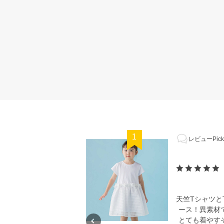
1
レビューPick
天竺Tシャツ
ース！異素材
とても着やす