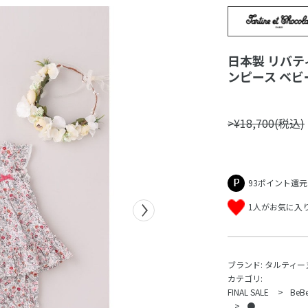
日本製 リバティ
ンピース ベビー 
>¥18,700(税込)
93ポイント還元
1人がお気に入
ブランド:
タルティー
カテゴリ:
FINAL SALE
Be
●