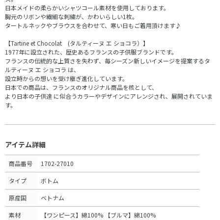
日本メイドの柔らかいシャツコール素材を使用しております。
胸元のリボンや繊細な刺繍が、かわいらしい1枚。
タートルネックやブラウスを合わせて、寒い日もご着用頂けます♪
【Tartine et Chocolat (タルティーヌ エ ショコラ）】
1977年に設立された、歴史あるフランスの子供服ブランドです。
フランスの伝統的な上質さを失わず、毎シーズン新しいイメージを提案するタ
ルティーヌ エ ショコラ は、
設立時からの想いを受け継ぎ進化しています。
日本での商品は、フランスのオリジナル商品を核として、
より日本の子供達 に似合うカラーやデザインにアレンジされ、展開されていま
す。
アイテム詳細
商品番号
1702-27010
タイプ
ボトム
原産国
ベトナム
素材
【ワンピース】綿100% 【ブルマ】綿100%