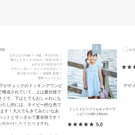
2
Up
レビ
お子さまの年齢
7～8歳
年代
60代
購入したサイズ
120cm
性別
女性
お子さまの性別
女の子
デザイン
良い
サイズ
やや大きい
着心地
やや良い
伸縮性
普通
価格
ちょうどよい
と下がチェックのドッキングワンピ
デザ
で構成されていて、上は夏仕様で
そうで、下はとてもおしゃれにな
わたし的には、ネイビー的な色で
ドットドビーフリルギャザーワ
ます！大人でもきてみたいなあ
ンピース(90~140cm)
ハットとサンダルで夏全快です！
お出かけしたくなりますね。
5.0