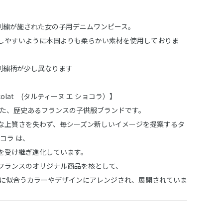
ﾞﾆﾑ刺繍が施された女の子用デニムワンピース。
しやすいように本国よりも柔らかい素材を使用しておりま
は刺繍柄が少し異なります
Chocolat (タルティーヌ エ ショコラ）】
された、歴史あるフランスの子供服ブランドです。
な上質さを失わず、毎シーズン新しいイメージを提案するタ
ョコラ は、
を受け継ぎ進化しています。
フランスのオリジナル商品を核として、
 に似合うカラーやデザインにアレンジされ、展開されていま