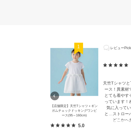
1
レビューPick
天竺Tシャツ
ース！異素材
とても着やす
っています！
【店舗限定】天竺Tシャツ＋ギン
気に入ってい
ガムチェックドッキングワンピ
と…ストロー
ース(95～160cm)
どこかへ
5.0