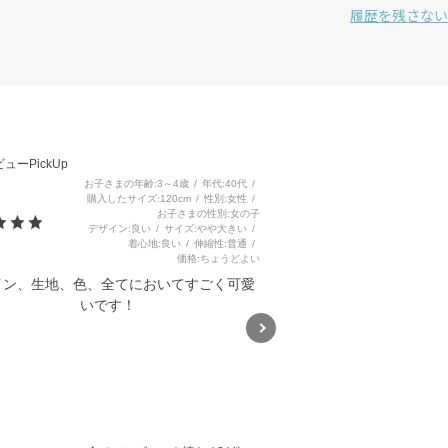
履歴を残さない
3
ューPickUp
お子さまの年齢
3～4歳
年代
40代
購入したサイズ
120cm
性別
女性
お子さまの性別
女の子
デザイン
良い
サイズ
やや大きい
着心地
良い
伸縮性
普通
価格
ちょうどよい
イン、生地、色、全てにおいてすごく可愛
いです！
ハイビスカス総柄ビスチェドッ
キングワンピース(80~130cm)
5.0