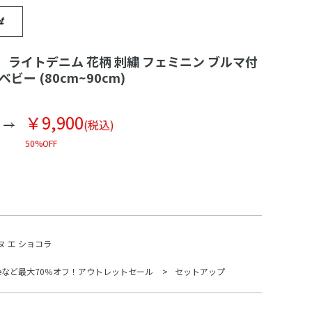
画】 ライトデニム 花柄 刺繍 フェミニン ブルマ付
ビー (80cm~90cm)
￥9,900
(税込)
50%OFF
ヌ エ ショコラ
Beなど最大70％オフ！アウトレットセール
セットアップ