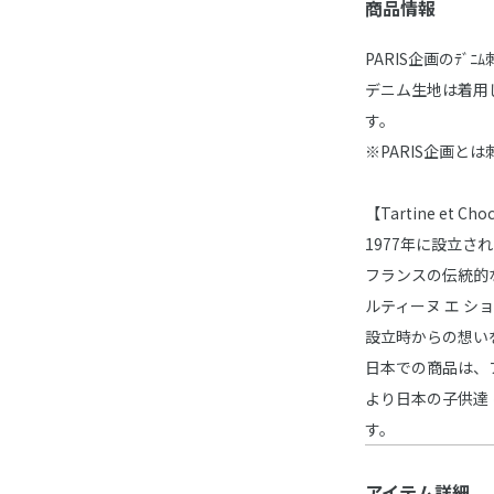
商品情報
PARIS企画のﾃ
デニム生地は着用
す。
※PARIS企画と
【Tartine et 
1977年に設立
フランスの伝統的
ルティーヌ エ シ
設立時からの想い
日本での商品は、
より日本の子供達
す。
アイテム詳細