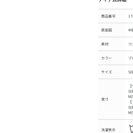
商品番号
17
原産国
中
素材
ワ
カラー
ブ
サイズ
S(
【
S(
M(
実寸
【
S
M
洗濯表示