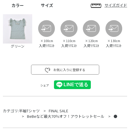
カラー
サイズ
サイズガイド
×
100cm
×
110cm
×
120cm
×
130cm
入荷ﾘｸｴｽﾄ
入荷ﾘｸｴｽﾄ
入荷ﾘｸｴｽﾄ
入荷ﾘｸｴｽﾄ
グリーン
お気に入りに登録する
シェア
カテゴリ:
半袖Tシャツ
FINAL SALE
BeBeなど最大70％オフ！アウトレットセール
●