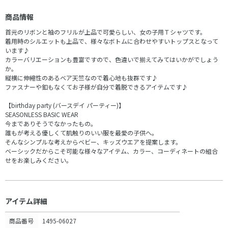
商品情報
首元のリボンと袖のフリルが上品で可愛らしい、女の子用Ｔシャツです。
着用時のシルエットも上品で、様々なボトムに合わせやすいトップスとなって
います♪
カラーバリエーションも豊富ですので、色違いで揃えてみてはいかがでしょう
か。
縦横に伸縮性のあるベア天竺なので着心地も抜群です♪
ファスナーや釦もなくてお子様が自分で着脱できるアイテムです♪
【birthday party (バースデイ パーティー)】
SEASONLESS BASIC WEAR
今までありそうでなかったもの。
誰もが考える優しくて肌触りのいい服を最愛の子供へ。
そんなシンプルな考えからベビー、キッズウエアを提案します。
ベーシックだからこそ可能な様々なアイテム、カラー、コーディネートの組合
せをお楽しみください。
アイテム詳細
商品番号
1495-06027