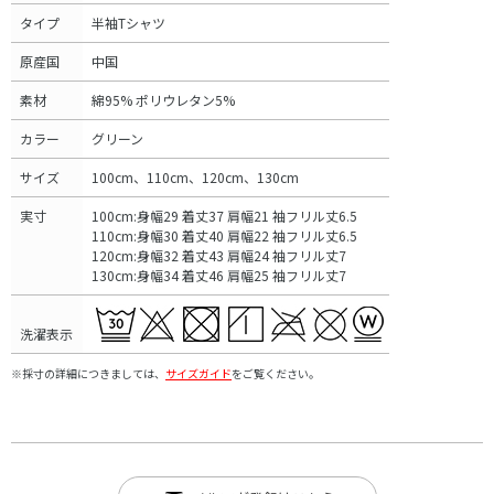
タイプ
半袖Tシャツ
原産国
中国
素材
綿95% ポリウレタン5%
カラー
グリーン
サイズ
100cm、110cm、120cm、130cm
実寸
100cm:身幅29 着丈37 肩幅21 袖フリル丈6.5
110cm:身幅30 着丈40 肩幅22 袖フリル丈6.5
120cm:身幅32 着丈43 肩幅24 袖フリル丈7
130cm:身幅34 着丈46 肩幅25 袖フリル丈7
洗濯表示
※採寸の詳細につきましては、
サイズガイド
をご覧ください。