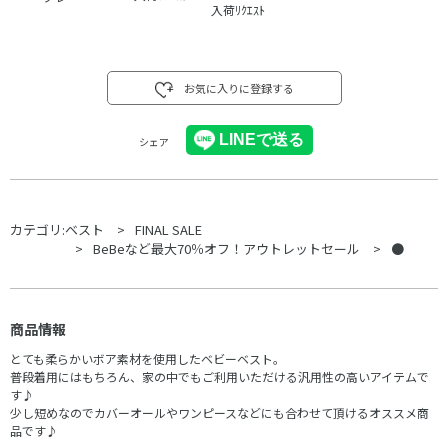
入荷ﾘｸｴｽﾄ
お気に入りに登録する
シェア
カテゴリ:
ベスト
FINAL SALE
BeBeなど最大70％オフ！アウトレットセール
●
商品情報
とても柔らかいボア素材を使用したベビーベスト。
普段着用にはもちろん、家の中でもご利用いただける汎用性の高いアイテムで
す♪
少し短めなのでカバーオールやワンピースなどにも合わせて頂けるオススメ商
品です♪