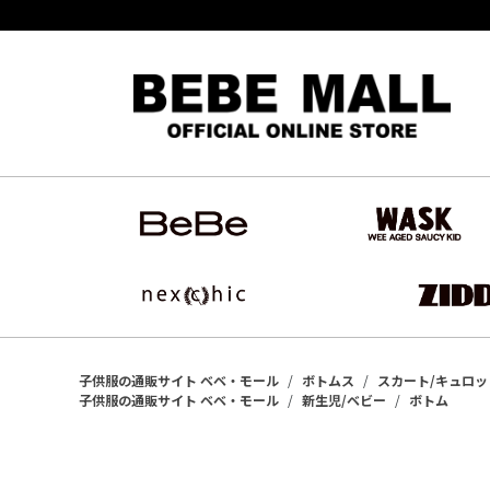
子供服の通販サイト ベベ・モール
ボトムス
スカート/キュロッ
子供服の通販サイト ベベ・モール
新生児/ベビー
ボトム