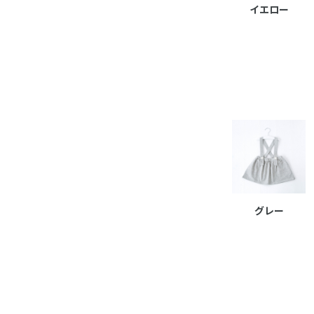
イエロー
グレー