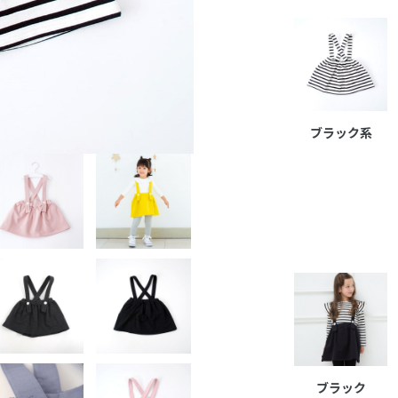
ブラック系
ブラック