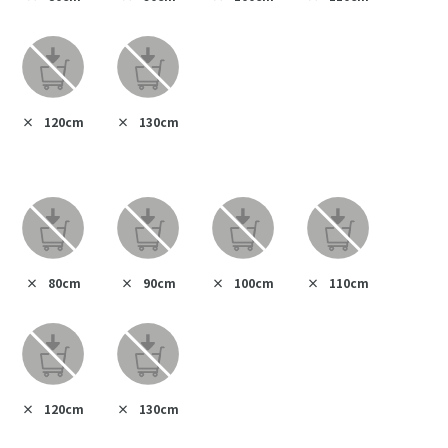
×
120cm
×
130cm
×
80cm
×
90cm
×
100cm
×
110cm
×
120cm
×
130cm