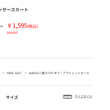
ャザースカート
￥1,595
(税込)
50%OFF
FINAL SALE
BeBeなど最大70％オフ！アウトレットセール
サイズ
サイズガイド