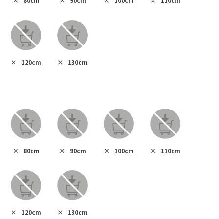
×
80cm
×
90cm
×
100cm
×
110cm
×
120cm
×
130cm
×
80cm
×
90cm
×
100cm
×
110cm
×
120cm
×
130cm