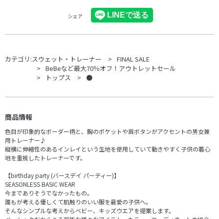
シェア
カテゴリ:
スウェット・トレーナー
FINAL SALE
BeBeなど最大70％オフ！アウトレットセール
トップス
●
商品情報
色目が印象的なボーダー柄と、胸のポケットや肩ボタンがアクセントの男女兼
用トレーナー♪
縦横に伸縮性のあるインレイという生地を使用していて動きやすく子供の着心
地を重視したトレーナーです。
【birthday party (バースデイ パーティー)】
SEASONLESS BASIC WEAR
今までありそうでなかったもの。
誰もが考える優しくて肌触りのいい服を最愛の子供へ。
そんなシンプルな考えからベビー、キッズウエアを提案します。