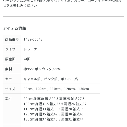
ベーシックだからこそ可能な様々なアイテム、カラー、コーディネートの組合
せをお楽しみください。
アイテム詳細
商品番号
1487-05049
タイプ
トレーナー
原産国
中国
素材
綿95% ポリウレタン5%
カラー
キャメル系、ピンク系、ボルドー系
サイズ
90cm、100cm、110cm、120cm、130cm
実寸
90cm:身幅30 着丈33.5 肩幅25 袖丈27.5
100cm:身幅31.5 着丈36.5 肩幅26 袖丈32
110cm:身幅33 着丈39.5 肩幅28 袖丈36
120cm:身幅35 着丈42.5 肩幅30 袖丈40
130cm:身幅37 着丈45.5 肩幅31 袖丈44