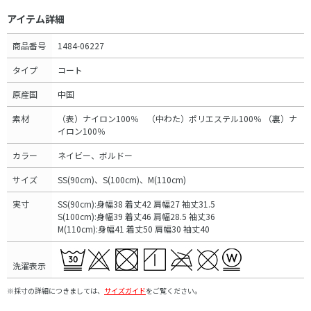
アイテム詳細
商品番号
1484-06227
タイプ
コート
原産国
中国
素材
（表）ナイロン100％ （中わた）ポリエステル100％ （裏）ナ
イロン100％
カラー
ネイビー、ボルドー
サイズ
SS(90cm)、S(100cm)、M(110cm)
実寸
SS(90cm):身幅38 着丈42 肩幅27 袖丈31.5
S(100cm):身幅39 着丈46 肩幅28.5 袖丈36
M(110cm):身幅41 着丈50 肩幅30 袖丈40
洗濯表示
※採寸の詳細につきましては、
サイズガイド
をご覧ください。