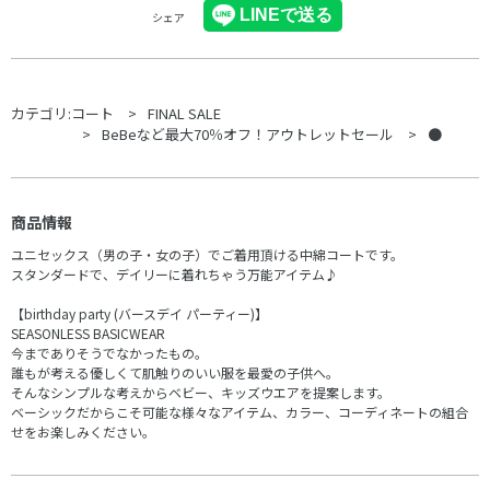
シェア
カテゴリ:
コート
FINAL SALE
BeBeなど最大70％オフ！アウトレットセール
●
商品情報
ユニセックス（男の子・女の子）でご着用頂ける中綿コートです。
スタンダードで、デイリーに着れちゃう万能アイテム♪
【birthday party (バースデイ パーティー)】
SEASONLESS BASICWEAR
今までありそうでなかったもの。
誰もが考える優しくて肌触りのいい服を最愛の子供へ。
そんなシンプルな考えからベビー、キッズウエアを提案します。
ベーシックだからこそ可能な様々なアイテム、カラー、コーディネートの組合
せをお楽しみください。