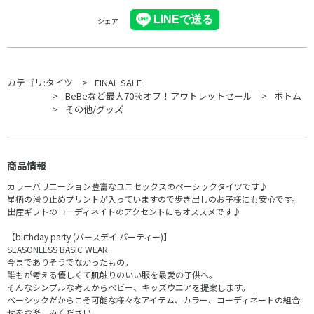
シェア
カテゴリ:
タイツ
FINAL SALE
BeBeなど最大70％オフ！アウトレットセール
ボトム
その他/グッズ
商品情報
カラーバリエーション豊富なユニセックスのベーシックタイツです♪
星柄の滑り止めプリントが入っていますので歩き出しのお子様にも安心です。
出産ギフトのコーディネイトのアクセントにもオススメです♪
【birthday party (バースデイ パーティー)】
SEASONLESS BASIC WEAR
今までありそうでなかったもの。
誰もが考える優しくて肌触りのいい服を最愛の子供へ。
そんなシンプルな考えからベビー、キッズウエアを提案します。
ベーシックだからこそ可能な様々なアイテム、カラー、コーディネートの組合
せをお楽しみください。