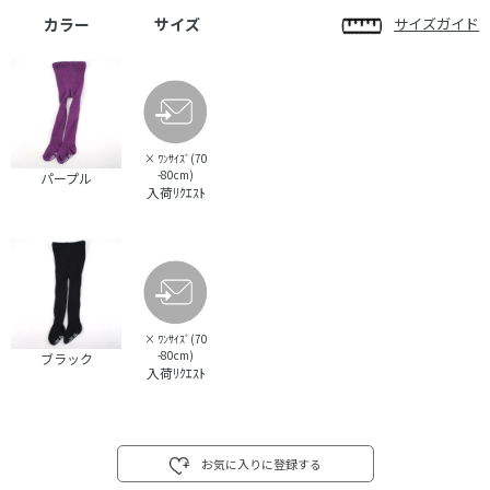
カラー
サイズ
サイズガイド
×
ﾜﾝｻｲｽﾞ(70
-80cm)
パープル
入荷ﾘｸｴｽﾄ
×
ﾜﾝｻｲｽﾞ(70
-80cm)
ブラック
入荷ﾘｸｴｽﾄ
お気に入りに登録する