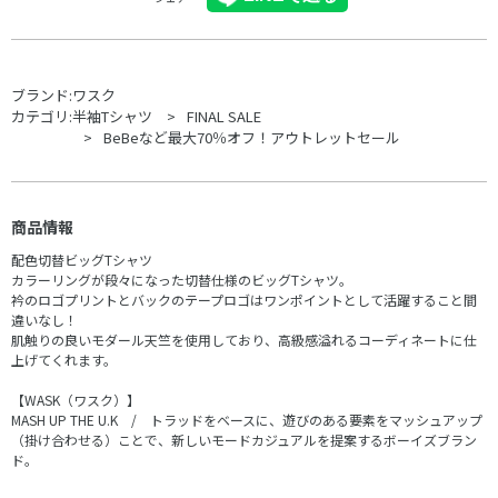
ブランド:
ワスク
カテゴリ:
半袖Tシャツ
FINAL SALE
BeBeなど最大70％オフ！アウトレットセール
商品情報
配色切替ビッグTシャツ
カラーリングが段々になった切替仕様のビッグTシャツ。
衿のロゴプリントとバックのテープロゴはワンポイントとして活躍すること間
違いなし！
肌触りの良いモダール天竺を使用しており、高級感溢れるコーディネートに仕
上げてくれます。
【WASK（ワスク）】
MASH UP THE U.K / トラッドをベースに、遊びのある要素をマッシュアップ
（掛け合わせる）ことで、新しいモードカジュアルを提案するボーイズブラン
ド。