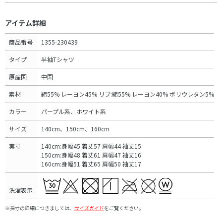
アイテム詳細
商品番号
1355-230439
タイプ
半袖Tシャツ
原産国
中国
素材
綿55% レーヨン45% リブ:綿55% レーヨン40% ポリウレタン5%
カラー
パープル系、ホワイト系
サイズ
140cm、150cm、160cm
実寸
140cm:身幅45 着丈57 肩幅44 袖丈15
150cm:身幅48 着丈61 肩幅47 袖丈16
160cm:身幅51 着丈65 肩幅50 袖丈17
洗濯表示
※採寸の詳細につきましては、
サイズガイド
をご覧ください。