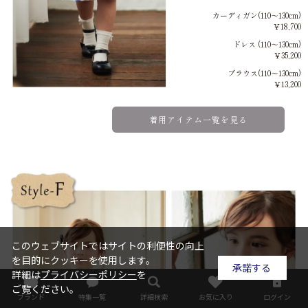
カーディガン(110～130cm)
￥18,700
ドレス (110～130cm)
￥35,200
ブラウス(110～130cm)
￥13,200
着用アイテム一覧を見る
このウェブサイトではサイトの利便性の向上
を目的にクッキーを使用します。
承諾する
詳細は
プライバシーポリシー
を
ご覧ください。
ブランド
特集一覧
詳細検索
お気に入り
ログイン