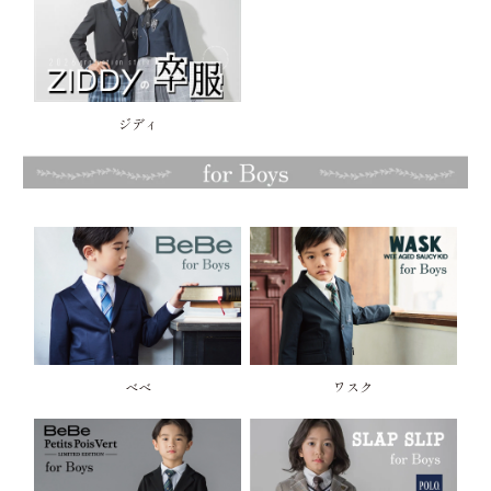
ジディ
べべ
ワスク