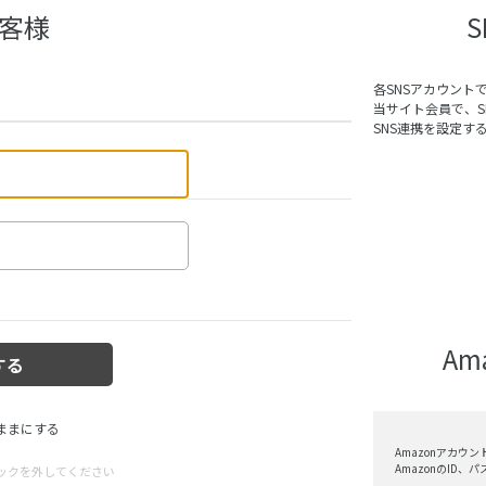
客様
各SNSアカウント
当サイト会員で、
SNS連携を設定す
A
ままにする
Amazonアカウ
AmazonのID
ックを外してください