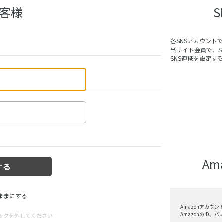
客様
各SNSアカウント
当サイト会員で、
SNS連携を設定す
A
ままにする
Amazonアカウ
AmazonのID
ックを外してください