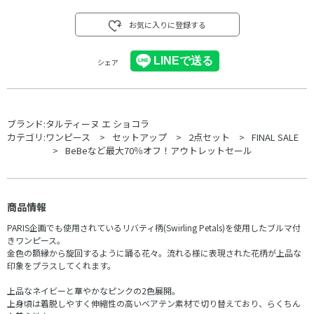
お気に入りに登録する
シェア
ブランド:
タルティーヌ エ ショコラ
カテゴリ:
ワンピース
セットアップ
2点セット
FINAL SALE
BeBeなど最大70％オフ！アウトレットセール
商品情報
PARIS企画でも使用されているリバティ柄(Swirling Petals)を使用したブルマ付
きワンピース。
金色の額縁から旋回するように踊る花々。流れる様に表現された花柄が上品な
印象をプラスしてくれます。
上品なネイビーと華やかなピンクの2色展開。
上身頃は着脱しやすく伸縮性の高いベアテン素材で切り替えており、らくちん