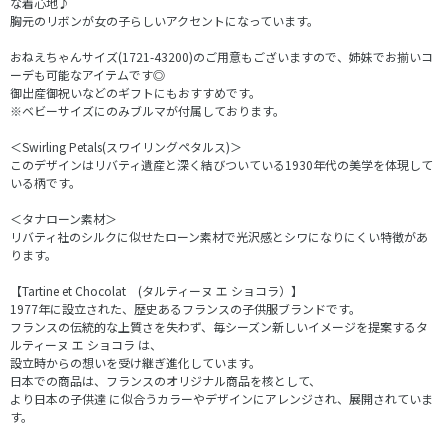
な着心地♪
胸元のリボンが女の子らしいアクセントになっています。
おねえちゃんサイズ(1721-43200)のご用意もございますので、姉妹でお揃いコ
ーデも可能なアイテムです◎
御出産御祝いなどのギフトにもおすすめです。
※ベビーサイズにのみブルマが付属しております。
＜Swirling Petals(スワイリングペタルス)＞
このデザインはリバティ遺産と深く結びついている1930年代の美学を体現して
いる柄です。
＜タナローン素材＞
リバティ社のシルクに似せたローン素材で光沢感とシワになりにくい特徴があ
ります。
【Tartine et Chocolat (タルティーヌ エ ショコラ）】
1977年に設立された、歴史あるフランスの子供服ブランドです。
フランスの伝統的な上質さを失わず、毎シーズン新しいイメージを提案するタ
ルティーヌ エ ショコラ は、
設立時からの想いを受け継ぎ進化しています。
日本での商品は、フランスのオリジナル商品を核として、
より日本の子供達 に似合うカラーやデザインにアレンジされ、展開されていま
す。