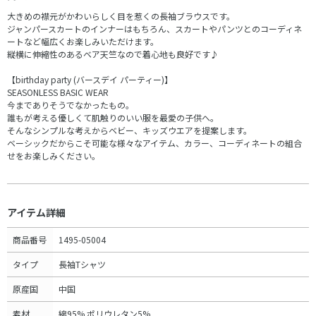
大きめの襟元がかわいらしく目を惹くの長袖ブラウスです。
ジャンパースカートのインナーはもちろん、スカートやパンツとのコーディネ
ートなど幅広くお楽しみいただけます。
縦横に伸縮性のあるベア天竺なので着心地も良好です♪
【birthday party (バースデイ パーティー)】
SEASONLESS BASIC WEAR
今までありそうでなかったもの。
誰もが考える優しくて肌触りのいい服を最愛の子供へ。
そんなシンプルな考えからベビー、キッズウエアを提案します。
ベーシックだからこそ可能な様々なアイテム、カラー、コーディネートの組合
せをお楽しみください。
アイテム詳細
商品番号
1495-05004
タイプ
長袖Tシャツ
原産国
中国
素材
綿95% ポリウレタン5%