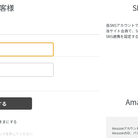
客様
各SNSアカウント
当サイト会員で、
SNS連携を設定す
A
ままにする
Amazonアカウ
AmazonのID
ックを外してください