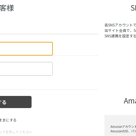
客様
各SNSアカウント
当サイト会員で、
SNS連携を設定す
A
ままにする
Amazonアカウ
AmazonのID
ックを外してください