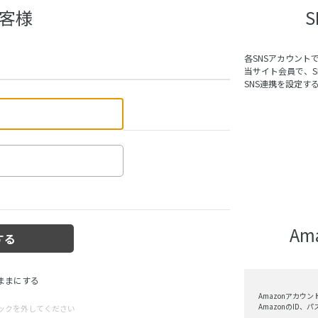
客様
各SNSアカウント
当サイト会員で、
SNS連携を設定す
A
ままにする
Amazonアカウ
AmazonのID
ックを外してください